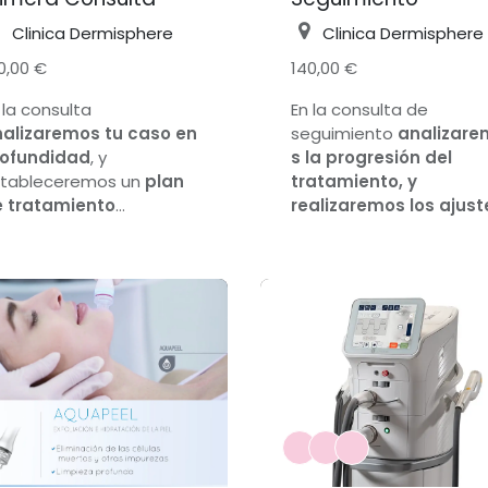
Clinica Dermisphere
Clinica Dermisphere
0,00 €
140,00 €
 la consulta
En la consulta de
alizaremos tu caso en
seguimiento
analizare
rofundidad
, y
s la progresión del
tableceremos un
plan
tratamiento, y
 tratamiento
realizaremos los ajust
ompleto
, con
necesarios
en cada
aboración de una
rutina
momento para consegu
osmética de máxima
nuestro objetivo de
icacia detallada,
y
devolver la salud y la
escripción de
belleza a tu piel.
atamientos médicos, si
era necesario. Somos
pecialistas en
acné,
osácea, melasma,
vejecimiento de la
el, dermatitis