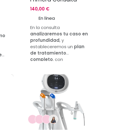
140,00
€
En línea
En la consulta
analizaremos tu caso en
mo
profundidad
, y
estableceremos un
plan
de tratamiento
es
completo
, con
elaboración de una
rutina
ir
cosmética de máxima
eficacia detallada,
y
prescripción de
tratamientos médicos, si
fuera necesario. Nos
reuniremos por
videoconferencia, y te
enviaremos el plan de
tratamiento y las recetas
médicas por correo