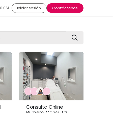
lasma, Alopecia
0 061
Iniciar sesión
Rutinas cosméticas
Contáctenos
Dermatología Estéti
 -
Consulta Online -
Primera Consulta