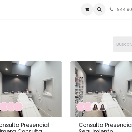
Tienda
Sobre nosotros
Contacto
Acné, Rosácea, Me
944 90
onsulta Presencial -
Consulta Presencial
rimera Consulta
Seguimiento